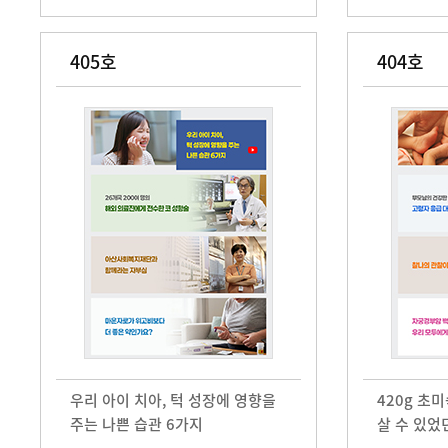
405호
404호
우리 아이 치아, 턱 성장에 영향을
420g 초
주는 나쁜 습관 6가지
살 수 있었