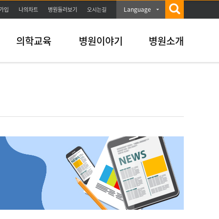
Language
가입
나의차트
병원둘러보기
오시는길
의학교육
병원이야기
병원소개