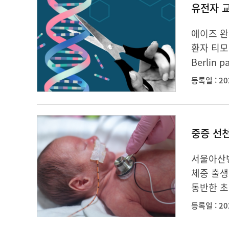
유전자 교
에이즈 완
환자 티모시
Berlin 
등록일 : 20
중증 선
서울아산병
체중 출생
동반한 초
등록일 : 20