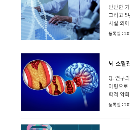
탄탄한 기
그리고 5
사실 외에
등록일 : 20
뇌 소혈
Q. 연구
아형으로 
학적 악화
등록일 : 20