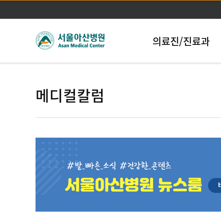
의료진/진료과
메디컬칼럼