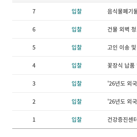
7
입찰
음식물폐기물
6
입찰
건물 외벽 
5
입찰
고인 이송 및
4
입찰
꽃장식 납품 
3
입찰
'26년도 외
2
입찰
1
입찰
건강증진센터