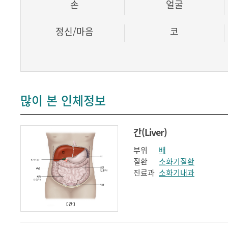
손
얼굴
정신/마음
코
많이 본 인체정보
간(Liver)
부위
배
질환
소화기질환
진료과
소화기내과