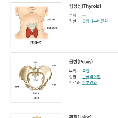
갑상선(Thyroid)
부위
목
질환
유방내분비질환
골반(Pelvis)
부위
골반
질환
근골격질환
진료과
산부인과
관절(Joint)