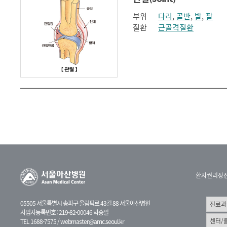
부위
다리
,
골반
,
발
,
팔
질환
근골격질환
환자권리장
05505 서울특별시 송파구 올림픽로 43길 88 서울아산병원
사업자등록번호 : 219-82-00046 박승일
TEL 1688-7575 /
webmaster@amc.seoul.kr