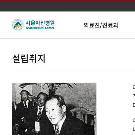
본문바로가기
의료진/진료과
설립취지