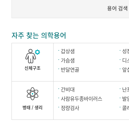
용어 검색
자주 찾는 의학용어
갑상샘
성
가슴샘
디
신체구조
반달연골
앞
간비대
난
사람유두종바이러스
발
정량검사
콜
병태 / 생리