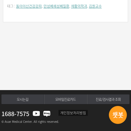
태그 :
동아아산건강강좌
,
만성폐쇄성폐질환
,
재활의학과
,
김원교수
오시는길
모바일진료카드
진료/검사결과 조회
1688-7575
개인정보처리방침
© Asan Medical Center. All rights reserved.