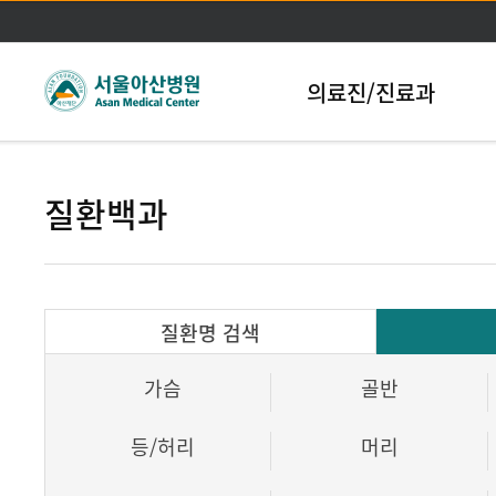
본문바로가기
의료진/진료과
질환백과
질환명 검색
가슴
골반
등/허리
머리