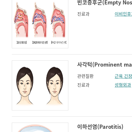
빈코증후군(Empty Nose
진료과
이비인후
사각턱(Prominent man
관련질환
근육 긴
진료과
성형외과
이하선염(Parotitis)