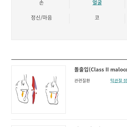
손
얼굴
정신/마음
코
돌출입(Class II malocc
관련질환
턱관절 