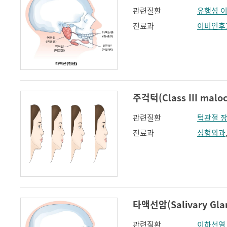
관련질환
유행성 
진료과
이비인후
주걱턱(Class III maloc
관련질환
턱관절 
진료과
성형외과
타액선암(Salivary Glan
관련질환
이하선염