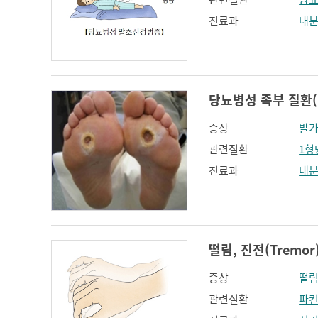
진료과
내
당뇨병성 족부 질환(DM
증상
발가
관련질환
1형
진료과
내
떨림, 진전(Tremor
증상
떨림
관련질환
파