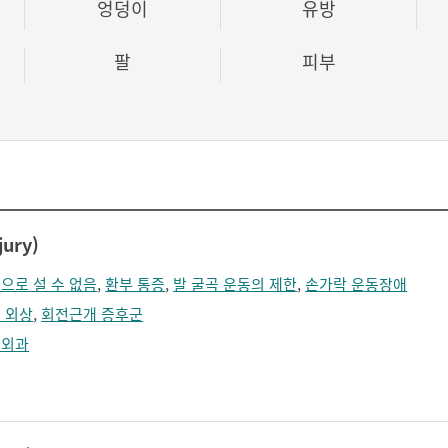
엉덩이
유방
팔
피부
ury)
으로 설 수 없음
,
환부 통증
,
발 굴곡 운동의 제한
,
손가락 운동장애
 외상
,
회전근개 증후군
형외과