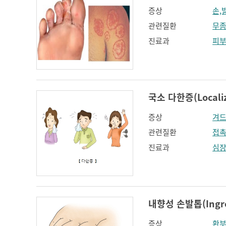
증상
손,
관련질환
무
진료과
피
국소 다한증(Localize
증상
겨드
관련질환
접촉
진료과
심
내향성 손발톱(Ingrow
증상
환부