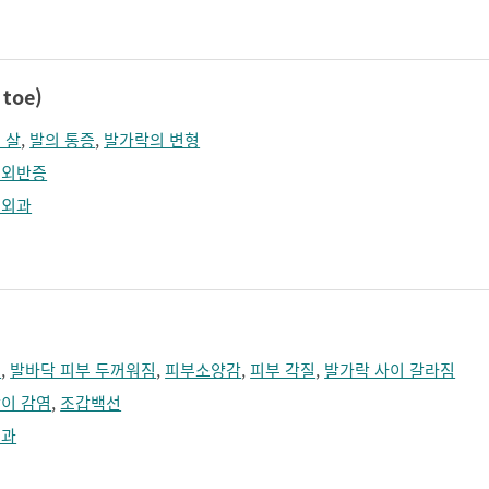
toe)
 살
,
발의 통증
,
발가락의 변형
지외반증
형외과
집
,
발바닥 피부 두꺼워짐
,
피부소양감
,
피부 각질
,
발가락 사이 갈라짐
이 감염
,
조갑백선
부과