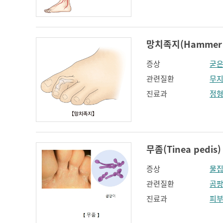
망치족지(Hammer 
증상
굳은
관련질환
무
진료과
정
무좀(Tinea pedis)
증상
물
관련질환
곰팡
진료과
피