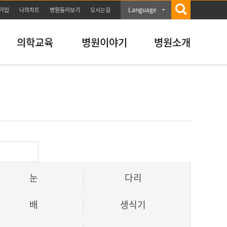
Language
가입
나의차트
병원둘러보기
오시는길
의학교육
병원이야기
병원소개
눈
다리
배
생식기