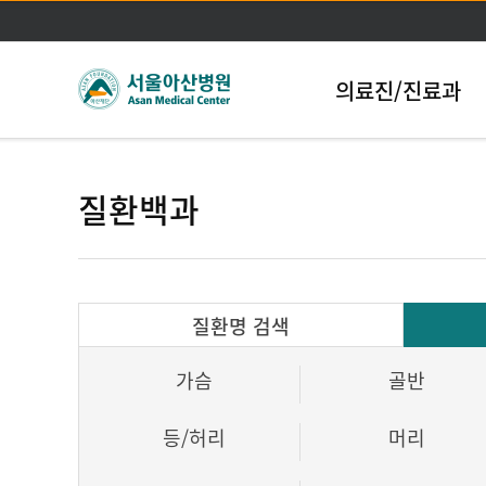
의료진/진료과
질환백과
질환명 검색
가슴
골반
등/허리
머리