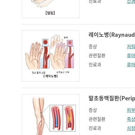
진료과
신
레이노병(Raynaud'
증상
저
관련질환
류마
진료과
류
말초동맥질환(Peripher
증상
피
관련질환
죽
진료과
심