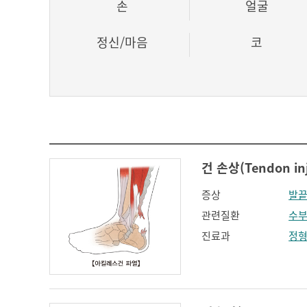
손
얼굴
정신/마음
코
건 손상(Tendon inj
증상
발끝
관련질환
수부
진료과
정