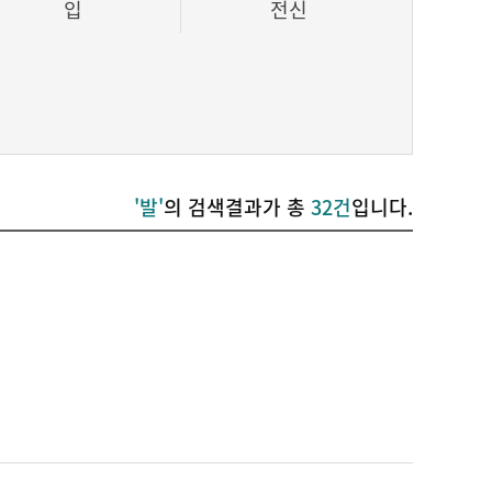
입
전신
'발'
의 검색결과가 총
32건
입니다.