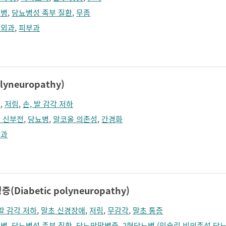
뇨병
,
당뇨병성 족부 질환
,
무좀
형외과
,
피부과
neuropathy)
림
,
저림
,
손, 발 감각 저하
 신부전
,
당뇨병
,
알코올 의존성
,
간경화
경과
iabetic polyneuropathy)
 발 감각 저하
,
말초 신경장애
,
저림
,
무감각
,
말초 통증
뇨병
,
당뇨병성 족부 질환
,
당뇨망막병증
,
2형당뇨병 (인슐린 비의존성 당뇨