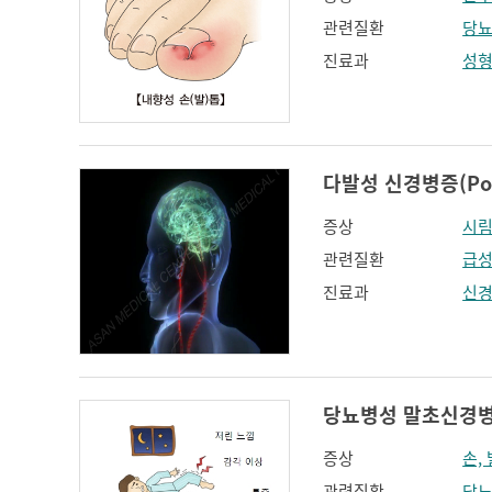
관련질환
당
진료과
성
다발성 신경병증(Poly
증상
시
관련질환
급성
진료과
신
당뇨병성 말초신경병증(D
증상
손,
관련질환
당