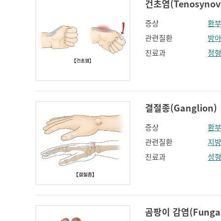
건초염(Tenosynovi
증상
환부
관련질환
방아
진료과
정
결절종(Ganglion)
증상
환부
관련질환
지
진료과
성
곰팡이 감염(Fungal 