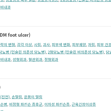
분비내과
 foot ulcer)
락의 변형
,
감각 이상
,
시림
,
괴사
,
피부색 변화
,
피부궤양
,
저림
,
피부 건
당뇨병 (인슐린 의존성 당뇨병)
,
2형당뇨병 (인슐린 비의존성 당뇨병)
,
당
분비내과
,
성형외과
,
혈관외과
,
정형외과
)
(진전)
,
손떨림
,
온몸이 떨림
킨슨병
,
비정형 파킨슨 증후군
,
이차성 파킨슨증
,
근육긴장이상증