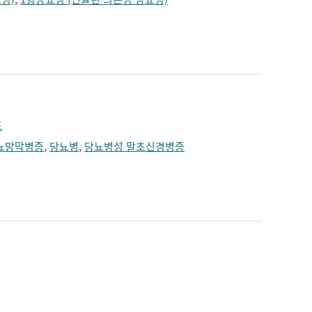
조
뇨망막병증
,
당뇨병
,
당뇨병성 말초신경병증