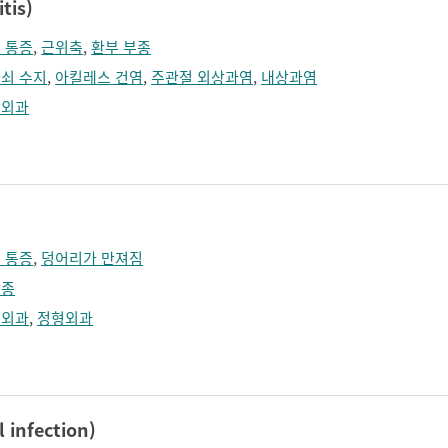
tis)
 통증
,
근위축
,
환부 부종
쇠 수지
,
아킬레스 건염
,
주관절 외상과염
,
내상과염
형외과
 통증
,
덩어리가 만져짐
방종
형외과
,
정형외과
infection)