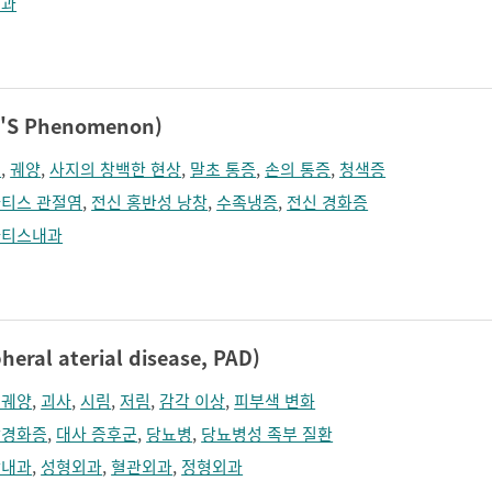
경과
S Phenomenon)
림
,
궤양
,
사지의 창백한 현상
,
말초 통증
,
손의 통증
,
청색증
티스 관절염
,
전신 홍반성 낭창
,
수족냉증
,
전신 경화증
마티스내과
al aterial disease, PAD)
부궤양
,
괴사
,
시림
,
저림
,
감각 이상
,
피부색 변화
상경화증
,
대사 증후군
,
당뇨병
,
당뇨병성 족부 질환
장내과
,
성형외과
,
혈관외과
,
정형외과