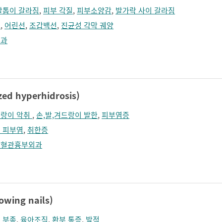
발톱이 갈라짐
,
피부 각질
,
피부소양감
,
발가락 사이 갈라짐
좀
,
어린선
,
조갑백선
,
진균성 각막 궤양
부과
d hyperhidrosis)
랑이 악취
,
손,발,겨드랑이 발한
,
피부염증
 피부염
,
취한증
장혈관흉부외과
ing nails)
 부종
,
육아조직
,
환부 통증
,
발적