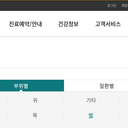
본문바로가기
로그인
회원
진료예약/안내
건강정보
고객서비스
부위별
질환별
귀
기타
목
발